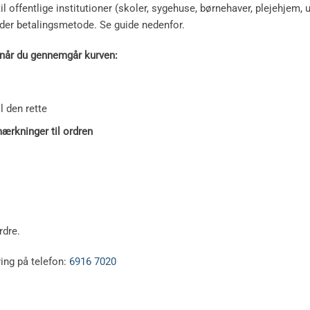
il offentlige institutioner (skoler, sygehuse, børnehaver, plejehjem
nder betalingsmetode. Se guide nedenfor.
 når du gennemgår kurven:
l den rette
ærkninger til ordren
rdre.
ring på telefon:
6916 7020