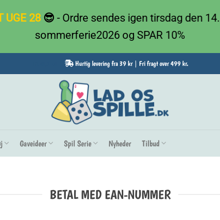
T UGE 28
😎
- Ordre sendes igen tirsdag den 14.
sommerferie2026 og SPAR 10%
Hurtig levering fra 39 kr | Fri fragt over 499 kr.
Trustpilot
j
Gaveideer
Spil Serie
Nyheder
Tilbud
BETAL MED EAN-NUMMER