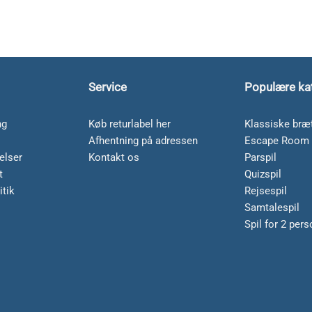
Service
Populære ka
ng
Køb returlabel her
Klassiske bræt
Afhentning på adressen
Escape Room 
elser
Kontakt os
Parspil
t
Quizspil
itik
Rejsespil
Samtalespil
Spil for 2 per