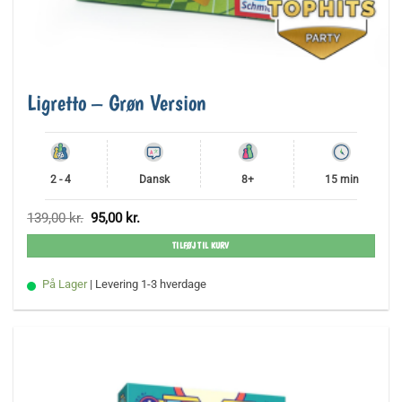
Ligretto – Grøn Version
2 - 4
Dansk
8+
15 min
Den
Den
139,00
kr.
95,00
kr.
oprindelige
aktuelle
pris
pris
TILFØJ TIL KURV
var:
er:
139,00 kr..
95,00 kr..
På Lager
| Levering 1-3 hverdage