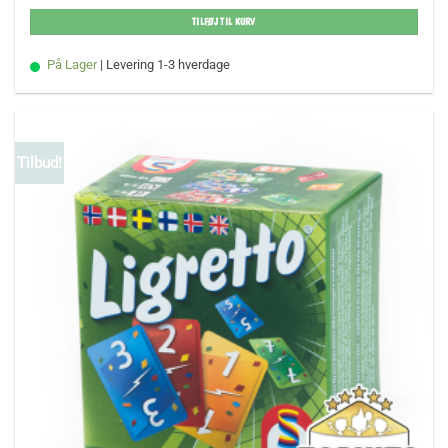
TILFØJ TIL KURV
På Lager
| Levering 1-3 hverdage
Tilbud!