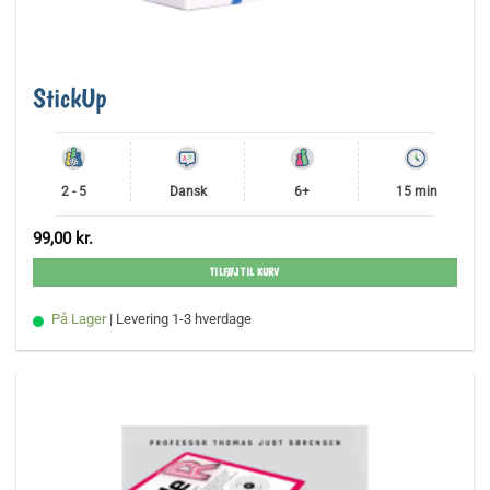
StickUp
2 - 5
Dansk
6+
15 min
99,00
kr.
TILFØJ TIL KURV
På Lager
| Levering 1-3 hverdage