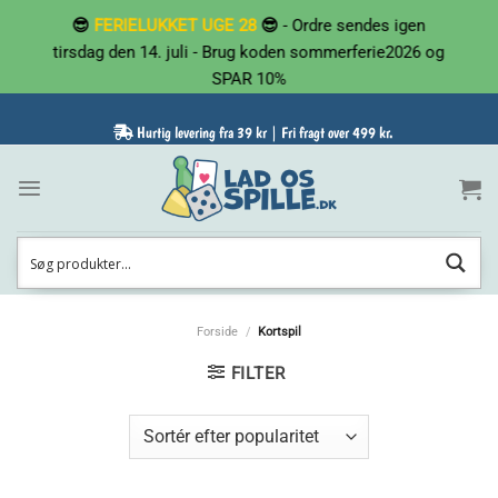
Fortsæt
😎
FERIELUKKET UGE 28
😎
- Ordre sendes igen
til
tirsdag den 14. juli - Brug koden sommerferie2026 og
indhold
SPAR 10%
Hurtig levering fra 39 kr | Fri fragt over 499 kr.
Forside
/
Kortspil
FILTER