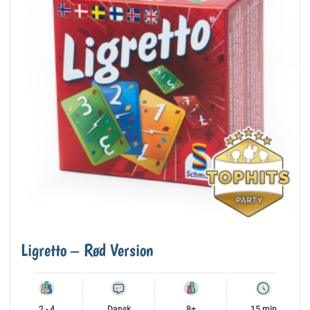
Ligretto – Rød Version
2 - 4
Dansk
8+
15 min