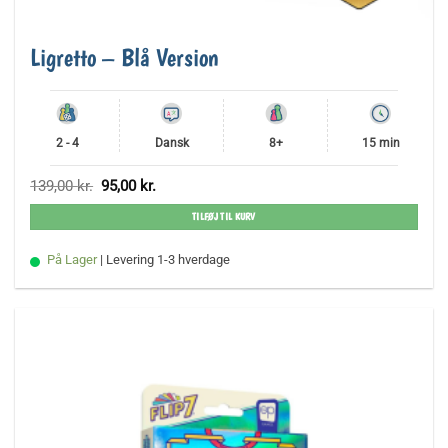
Ligretto – Blå Version
2 - 4
Dansk
8+
15 min
Den
Den
139,00
kr.
95,00
kr.
oprindelige
aktuelle
pris
pris
TILFØJ TIL KURV
var:
er:
139,00 kr..
95,00 kr..
På Lager
| Levering 1-3 hverdage