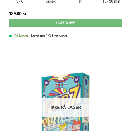
3 - 6
Dansk
8+
15 - 30 min
139,00
kr.
TILFØJ TIL KURV
På Lager
| Levering 1-3 hverdage
IKKE PÅ LAGER