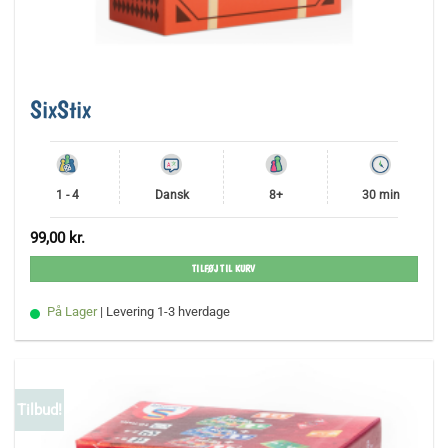
SixStix
1 - 4
Dansk
8+
30 min
99,00
kr.
TILFØJ TIL KURV
På Lager
| Levering 1-3 hverdage
Tilbud!