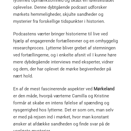
lytternes opmærksomhed og skabt en følelsesladet
oplevelse. Denne dybtgående podcast udforsker
mørkets hemmeligheder, skjulte sandheder og
mysterier fra forskellige tidspunkter i historien.
Podcastens værter bringer historierne til live ved
hjælp af engagerende fortælleevner og en omhyggelig
researchproces. Lytterne bliver grebet af stemningen
ved fortællingerne, og i enkelte afsnit vil I kunne høre
mere dybdegående interviews med eksperter, vidner
og dem, der har oplevet de mørke begivenheder på
nært hold.
En af de mest fascinerende aspekter ved
Mørkeland
er den måde, hvorpå værterne Camilla og Kristine
formår at skabe en intens følelse af spænding og
nysgerrighed hos lytterne. Det er som om, man selv
er med på rejsen ind i mørket, hvor man konstant
ønsker at afdække sandheden og finde svar på de
uopløste mysterier.