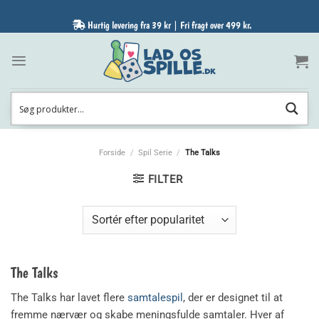
Fortsæt
til
Hurtig levering fra 39 kr | Fri fragt over 499 kr.
indhold
Forside
/
Spil Serie
/
The Talks
FILTER
The Talks
The Talks har lavet flere
samtalespil
, der er designet til at
fremme nærvær og skabe meningsfulde samtaler. Hver af